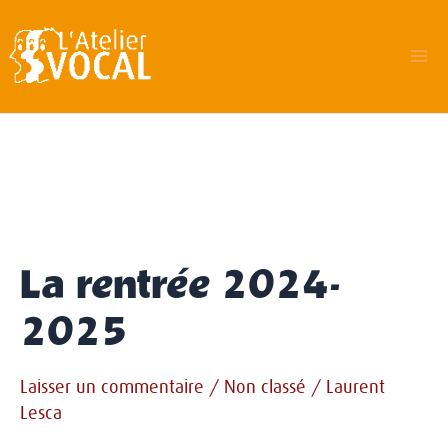
Aller
au
contenu
Ma
Me
La rentrée 2024-
2025
Laisser un commentaire
/
Non classé
/
Laurent
Lesca